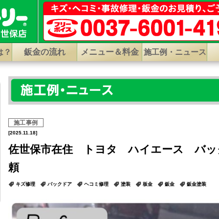
鈑金の流れ
メニュー＆料金
は？
施工例・ニュース
施工事例
[2025.11.18]
佐世保市在住 トヨタ ハイエース バッ
頼
キズ修理
バックドア
ヘコミ修理
塗装
板金
鈑金
鈑金塗装