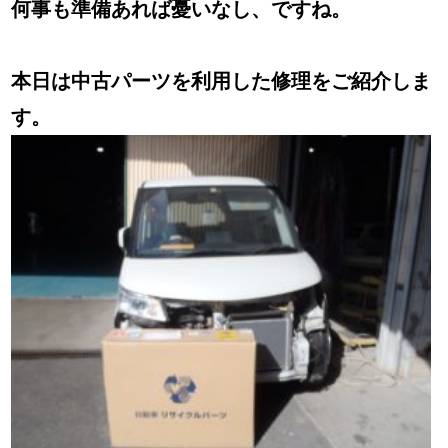
ラジエーターの中古パーツを取り寄せました。
新品の交換が一番キレイで安心ですが、もうあ
と何年も乗らないし・・・とか、
今は車に大きなお金をかけられないから、とり
あえず！という場合にとても
便利な中古パーツ！
当社の修理も中古パーツを使っての修理をご希
望される方は多くいらっしゃいます。
金額も半額～七割くらい安く抑えられます。
パネルはもちろん、足回り、エンジン回りも取
り扱っております。
キズの入ったパネルも、きれいに修理、塗装し
て交換できますので、まるで新品のようだと
お喜びの声をいただいております。
お見積りの際は、中古パーツを使っての修理も