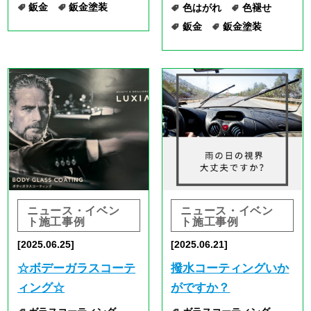
施工事例
ニュース・イベン
ト
施工事例
[2025.06.16]
[2025.06.05]
佐世保市在住 トヨタ
☆超撥水フロントガラ
クラウン 左フロント
スコーティング☆
ドア交換のご依頼。
コーティング
（作業日数1日）
フロントガラス
キズ修理
超撥水ｺｰﾃｨﾝｸﾞ
ヘコミ修理
塗装
板金
現金修理
部品交換
鈑金
鈑金塗装