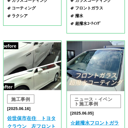
ニュース・イベン
施工事例
ト
施工事例
[2025.05.27]
[2025.06.02]
佐世保市在住 ニッサ
【6/2〜30まで】超撥
ン デイズルークス
水コーティングで梅雨
左側面修理のご依頼。
対策万全にしません
（作業日5日）
か？
キズ修理
ドア
フロントガラスコーテ
ヘコミ修理
塗装
ィング
板金
鈑金
モドーリー
佐世保
鈑金塗装
撥水
撥水コーティング
新生活応援
鈑金
鈑金塗装