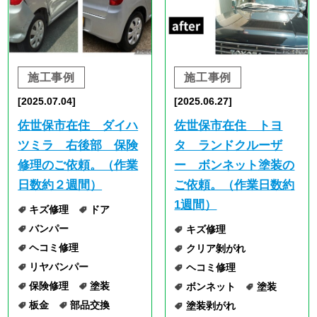
リヤバンパー
ヘコミ修理
保険修理
塗装
ボンネット
塗装
板金
部品交換
塗装剥がれ
鈑金
鈑金塗装
色はがれ
色褪せ
鈑金
鈑金塗装
ニュース・イベン
ニュース・イベン
ト
施工事例
ト
施工事例
[2025.06.25]
[2025.06.21]
☆ボデーガラスコーテ
撥水コーティングいか
ィング☆
がですか？
ガラスコーティング
ガラスコーティング
コーティング
フロントガラス
ラクシア
撥水
超撥水ｺｰﾃｨﾝｸﾞ