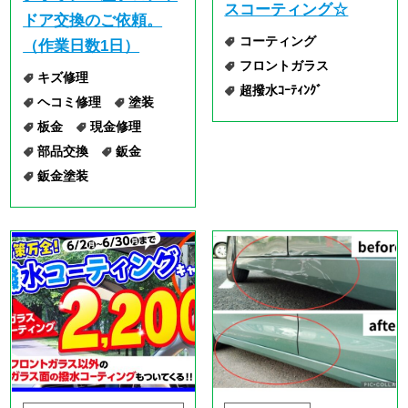
ニュース・イベン
施工事例
ト
施工事例
[2025.05.20]
[2025.05.23]
佐世保市在住 ダイハ
塗装はがれ、お困りで
ツムーヴコンテ フロ
はないですか？
ントバンパー中古交換
キズ修理
のご依頼。（作業日数
クリア剝がれ
1日）
ヘコミ修理
塗装
キズ修理
バンパー
塗装剥がれ
板金
フロントバンパー
色はがれ
色褪せ
ヘコミ修理
板金
鈑金
鈑金塗装
部品交換
鈑金
鈑金塗装
« 最初
へ
«
...
2
3
4
...
12
...
»
最後
へ »