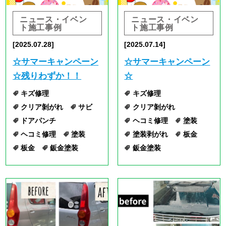
キズ修理
キズ修理
クリア剝がれ
サビ
クリア剝がれ
ドアパンチ
ヘコミ修理
塗装
ヘコミ修理
塗装
塗装剥がれ
板金
板金
鈑金塗装
鈑金塗装
施工事例
施工事例
[2025.07.04]
[2025.06.27]
佐世保市在住 ダイハ
佐世保市在住 トヨ
ツミラ 右後部 保険
タ ランドクルーザ
修理のご依頼。（作業
ー ボンネット塗装の
日数約２週間）
ご依頼。（作業日数約
1週間）
キズ修理
ドア
バンパー
キズ修理
ヘコミ修理
クリア剝がれ